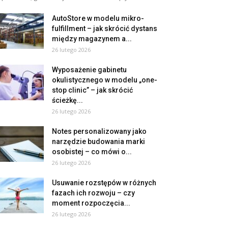
AutoStore w modelu mikro-
fulfillment – jak skrócić dystans
między magazynem a...
26 lutego 2026
Wyposażenie gabinetu
okulistycznego w modelu „one-
stop clinic” – jak skrócić
ścieżkę...
26 lutego 2026
Notes personalizowany jako
narzędzie budowania marki
osobistej – co mówi o...
26 lutego 2026
Usuwanie rozstępów w różnych
fazach ich rozwoju – czy
moment rozpoczęcia...
26 lutego 2026