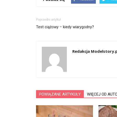
Poprzedni artykuł
Test ciążowy – kiedy wiarygodny?
Redakcja Modelstory.p
POWIĄZANE ARTYKUŁY
WIĘCEJ OD AUT