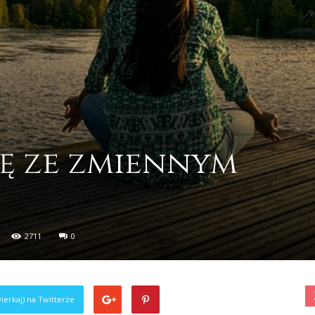
ię ze zmiennym
2711
0
ierkaj) na Twitterze