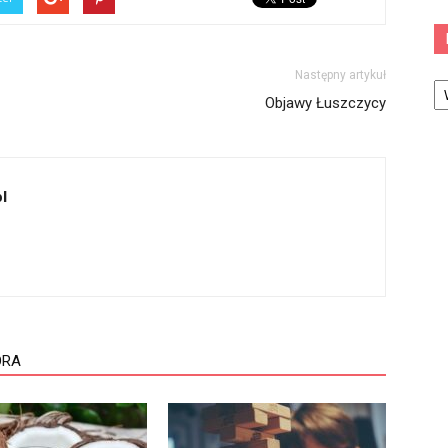
Następny artykuł
Ka
Objawy Łuszczycy
l
ORA