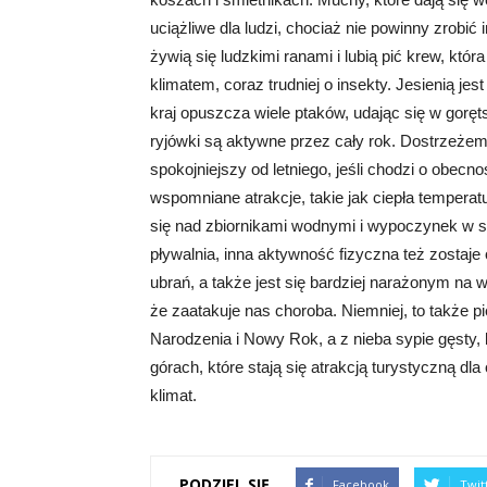
uciążliwe dla ludzi, chociaż nie powinny zrobi
żywią się ludzkimi ranami i lubią pić krew, kt
klimatem, coraz trudniej o insekty. Jesienią je
kraj opuszcza wiele ptaków, udając się w goręts
ryjówki są aktywne przez cały rok. Dostrzeże
spokojniejszy od letniego, jeśli chodzi o obec
wspomniane atrakcje, takie jak ciepła temperat
się nad zbiornikami wodnymi i wypoczynek w s
pływalnia, inna aktywność fizyczna też zostaje 
ubrań, a także jest się bardziej narażonym na 
że zaatakuje nas choroba. Niemniej, to także p
Narodzenia i Nowy Rok, a z nieba sypie gęsty,
górach, które stają się atrakcją turystyczną dl
klimat.
PODZIEL SIĘ
Facebook
Twit