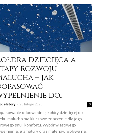
Kołdra dziecięca a
etapy rozwoju
malucha – jak
dopasować
ypełnienie do...
delstory
-
26 lutego 2026
0
pasowanie odpowiedniej kołdry dziecięcej do
eku malucha ma kluczowe znaczenie dla jego
rowego snu i komfortu. Wybór właściwego
pełnienia, gramatury oraz materiału wpływa na...