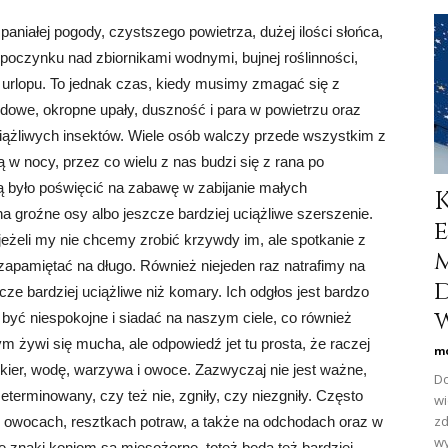
niałej pogody, czystszego powietrza, dużej ilości słońca,
dpoczynku nad zbiornikami wodnymi, bujnej roślinności,
urlopu. To jednak czas, kiedy musimy zmagać się z
odowe, okropne upały, duszność i para w powietrzu oraz
iążliwych insektów. Wiele osób walczy przede wszystkim z
 w nocy, przez co wielu z nas budzi się z rana po
ją było poświęcić na zabawę w zabijanie małych
 groźne osy albo jeszcze bardziej uciążliwe szerszenie.
jeżeli my nie chcemy zrobić krzywdy im, ale spotkanie z
apamiętać na długo. Również niejeden raz natrafimy na
cze bardziej uciążliwe niż komary. Ich odgłos jest bardzo
w
 być niespokojne i siadać na naszym ciele, co również
m żywi się mucha, ale odpowiedź jet tu prosta, że raczej
mo
kier, wodę, warzywa i owoce. Zazwyczaj nie jest ważne,
Do
eterminowany, czy też nie, zgniły, czy niezgniły. Często
wi
zd
 owocach, resztkach potraw, a także na odchodach oraz w
wy
e znaki koniom są mięsożerne, toteż będą też bardziej