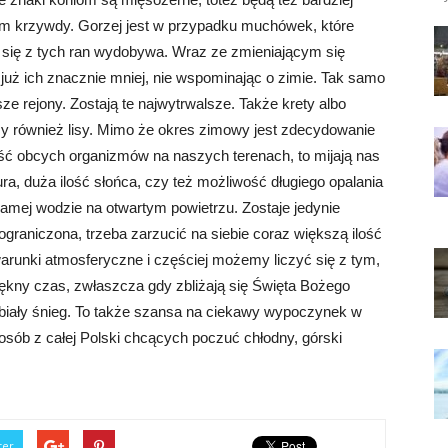
ć im krzywdy. Gorzej jest w przypadku muchówek, które
óra się z tych ran wydobywa. Wraz ze zmieniającym się
st już ich znacznie mniej, nie wspominając o zimie. Tak samo
ze rejony. Zostają te najwytrwalsze. Także krety albo
my również lisy. Mimo że okres zimowy jest zdecydowanie
ność obcych organizmów na naszych terenach, to mijają nas
ura, duża ilość słońca, czy też możliwość długiego opalania
amej wodzie na otwartym powietrzu. Zostaje jedynie
ograniczona, trzeba zarzucić na siebie coraz większą ilość
warunki atmosferyczne i częściej możemy liczyć się z tym,
iękny czas, zwłaszcza gdy zbliżają się Święta Bożego
 biały śnieg. To także szansa na ciekawy wypoczynek w
a osób z całej Polski chcących poczuć chłodny, górski
ter