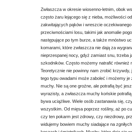
Zwłaszcza w okresie wiosenno-letnim, obok wspa
często żaru lejącego się z nieba, możliwości o
zakwitających pąków i wreszcie oczekiwanego 
przeciwnościami losu, takimi jak anomalie pog
następujące po tym burze, a także mnóstwo uc
komarami, które zwłaszcza nie dają za wygraną
nieprzespanej nocy, gdyż zamiast snu, trzeba 
szkodników. Często możemy natrafić również na
Teoretycznie nie powinny nam zrobić krzywdy, 
tego typu owadami może zaboleć i możemy je z
muchy. Nie są one groźne, ale potrafią być jesz
wyrazisty, a zwłaszcza muchy końskie potrafią
bywa uciążliwe. Wiele osób zastanawia się, czy
wszystkim. Od mięsa poprzez rośliny, aż po cu
czy ten pokarm jest zdrowy, czy niezdrowy, prz
widujemy bowiem muchy siadające na zgniłych
koszach i śmietnikach. Muchy, które dają się w