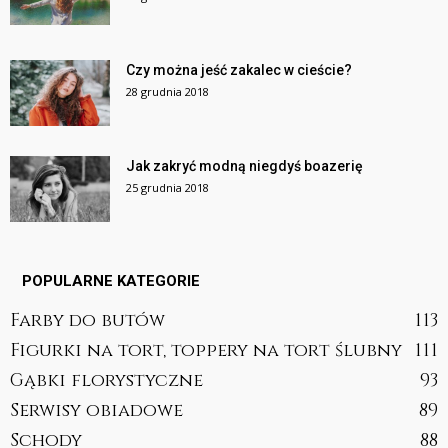
Czy można jeść zakalec w cieście?
28 grudnia 2018
Jak zakryć modną niegdyś boazerię
25 grudnia 2018
POPULARNE KATEGORIE
Farby do butów
113
Figurki na tort, toppery na tort ślubny
111
Gąbki florystyczne
93
Serwisy obiadowe
89
Schody
88