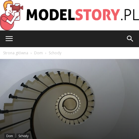
ModelStory.pl
Strona główna
Dom
Schody
Dom
Schody