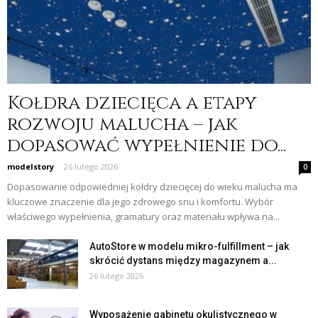
Kołdra dziecięca a etapy
rozwoju malucha – jak
dopasować wypełnienie do...
modelstory
-
26 lutego 2026
0
Dopasowanie odpowiedniej kołdry dziecięcej do wieku malucha ma
kluczowe znaczenie dla jego zdrowego snu i komfortu. Wybór
właściwego wypełnienia, gramatury oraz materiału wpływa na...
AutoStore w modelu mikro-fulfillment – jak
skrócić dystans między magazynem a...
26 lutego 2026
Wyposażenie gabinetu okulistycznego w