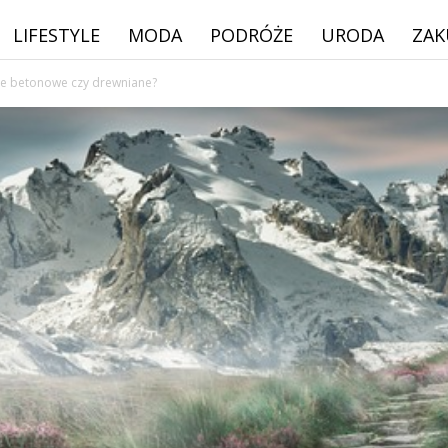
LIFESTYLE
MODA
PODRÓŻE
URODA
ZAK
ze betonowe czy drewniane?