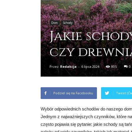
Dom
Schody
Jakie scho
czy drewni
Przez
Redakcja
-
6 lipca 2024
805
0
Podziel się na Facebooku
Tweet (Ćw
Wybór odpowiednich schodów do naszego domu
Jednym z najważniejszych czynników, które na
często pojawia się pytanie: jakie schody są t
zależy od wielu czynników, takich jak materiał,