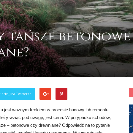
dy tańsze betonowe
ane?
ierkaj) na Twitterze
 jest ważnym krokiem w procesie budowy lub remontu.
leży wziąć pod uwagę, jest cena. W przypadku schodów,
ańsze – betonowe czy drewniane? Odpowiedź na to pytanie
 trwałość, wygląd i koszty utrzymania. W tym artykule