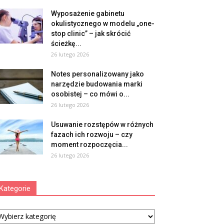
Wyposażenie gabinetu
okulistycznego w modelu „one-
stop clinic” – jak skrócić
ścieżkę...
26 lutego 2026
Notes personalizowany jako
narzędzie budowania marki
osobistej – co mówi o...
26 lutego 2026
Usuwanie rozstępów w różnych
fazach ich rozwoju – czy
moment rozpoczęcia...
26 lutego 2026
Kategorie
tegorie