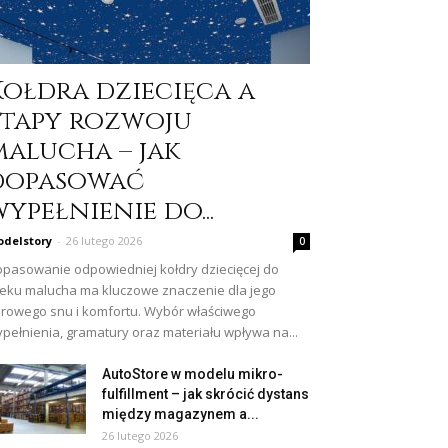
Kołdra dziecięca a
etapy rozwoju
malucha – jak
dopasować
ypełnienie do...
delstory
-
26 lutego 2026
0
pasowanie odpowiedniej kołdry dziecięcej do
eku malucha ma kluczowe znaczenie dla jego
rowego snu i komfortu. Wybór właściwego
pełnienia, gramatury oraz materiału wpływa na...
AutoStore w modelu mikro-
fulfillment – jak skrócić dystans
między magazynem a...
26 lutego 2026