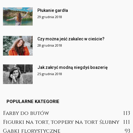
Płukanie gardła
29 grudnia 2018
Czy można jeść zakalec w cieście?
28 grudnia 2018
Jak zakryć modną niegdyś boazerię
25 grudnia 2018
POPULARNE KATEGORIE
Farby do butów
113
Figurki na tort, toppery na tort ślubny
111
Gąbki florystyczne
93