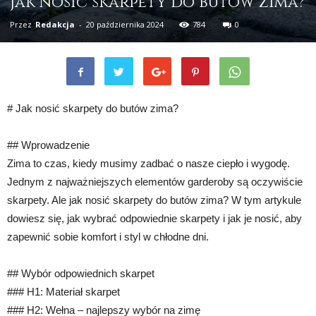
Jak nosić skarpety do butów zima?
Przez
Redakcja
-
20 października 2024
784
0
# Jak nosić skarpety do butów zima?
## Wprowadzenie
Zima to czas, kiedy musimy zadbać o nasze ciepło i wygodę.
Jednym z najważniejszych elementów garderoby są oczywiście
skarpety. Ale jak nosić skarpety do butów zima? W tym artykule
dowiesz się, jak wybrać odpowiednie skarpety i jak je nosić, aby
zapewnić sobie komfort i styl w chłodne dni.
## Wybór odpowiednich skarpet
### H1: Materiał skarpet
### H2: Wełna – najlepszy wybór na zimę