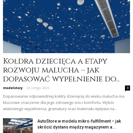
Kołdra dziecięca a etapy
rozwoju malucha – jak
dopasować wypełnienie do...
modelstory
-
26 lutego 2026
0
Dopasowanie odpowiedniej kołdry dziecięcej do wieku malucha ma
kluczowe znaczenie dla jego zdrowego snu i komfortu. Wybór
właściwego wypełnienia, gramatury oraz materiału wpływa na...
AutoStore w modelu mikro-fulfillment – jak
skrócić dystans między magazynem a...