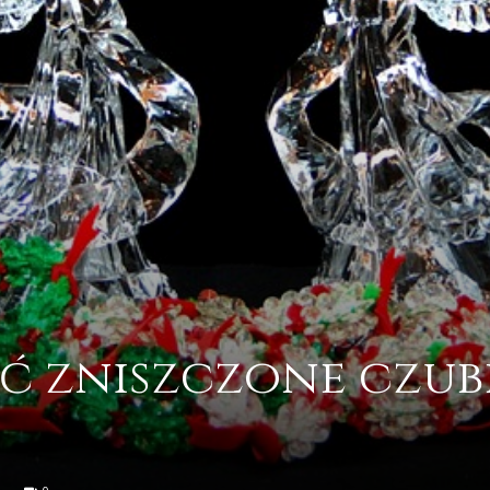
ić zniszczone czub