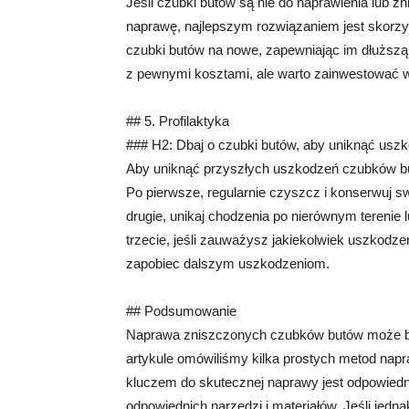
Jeśli czubki butów są nie do naprawienia lub z
naprawę, najlepszym rozwiązaniem jest skorzy
czubki butów na nowe, zapewniając im dłuższą
z pewnymi kosztami, ale warto zainwestować w 
## 5. Profilaktyka
### H2: Dbaj o czubki butów, aby uniknąć usz
Aby uniknąć przyszłych uszkodzeń czubków butó
Po pierwsze, regularnie czyszcz i konserwuj sw
drugie, unikaj chodzenia po nierównym terenie
trzecie, jeśli zauważysz jakiekolwiek uszkodzen
zapobiec dalszym uszkodzeniom.
## Podsumowanie
Naprawa zniszczonych czubków butów może być 
artykule omówiliśmy kilka prostych metod nap
kluczem do skutecznej naprawy jest odpowiedni
odpowiednich narzędzi i materiałów. Jeśli jedn