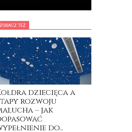
ZOBACZ TEŻ
Kołdra dziecięca a
etapy rozwoju
malucha – jak
dopasować
ypełnienie do...