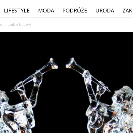
LIFESTYLE
MODA
PODRÓŻE
URODA
ZAK
zone czubki butów?