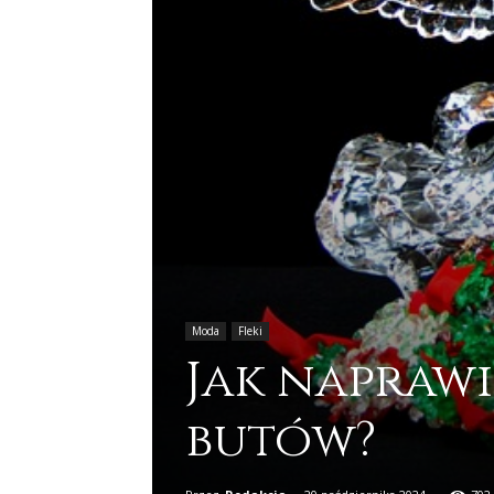
Moda
Fleki
Jak napraw
butów?