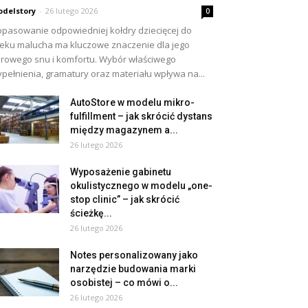
delstory
-
26 lutego 2026
0
pasowanie odpowiedniej kołdry dziecięcej do
eku malucha ma kluczowe znaczenie dla jego
rowego snu i komfortu. Wybór właściwego
pełnienia, gramatury oraz materiału wpływa na...
AutoStore w modelu mikro-
fulfillment – jak skrócić dystans
między magazynem a...
26 lutego 2026
Wyposażenie gabinetu
okulistycznego w modelu „one-
stop clinic” – jak skrócić
ścieżkę...
26 lutego 2026
Notes personalizowany jako
narzędzie budowania marki
osobistej – co mówi o...
26 lutego 2026