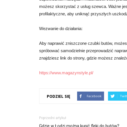
możesz skorzystać z usług szewca. Ważne jest
profilaktyczne, aby uniknąć przyszłych uszkod
Wezwanie do działania:
Aby naprawić zniszczone czubki butów, możesz
spróbować samodzielnie przeprowadzić naprawę
znajdziesz link do strony, gdzie możesz znaleź
https://www.magazynstyle.pl/
PODZIEL SIĘ
Facebook
Twit
Poprzedni artykuł
Gdzie w Łodzi można kupić fleki do butów?