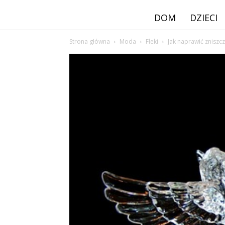
DOM
DZIECI
Strona główna
Moda
Fleki
Jak naprawić zniszc