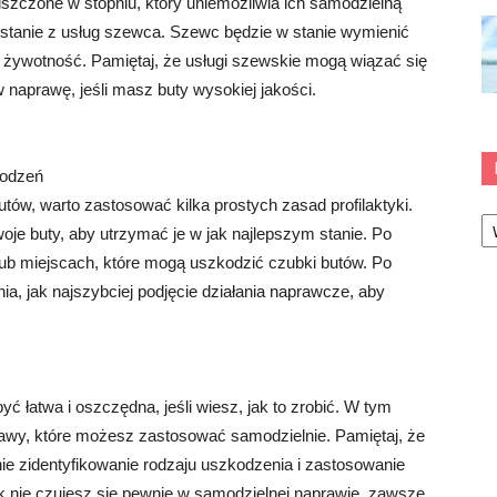
niszczone w stopniu, który uniemożliwia ich samodzielną
stanie z usług szewca. Szewc będzie w stanie wymienić
 żywotność. Pamiętaj, że usługi szewskie mogą wiązać się
naprawę, jeśli masz buty wysokiej jakości.
kodzeń
w, warto zastosować kilka prostych zasad profilaktyki.
Ka
oje buty, aby utrzymać je w jak najlepszym stanie. Po
 lub miejscach, które mogą uszkodzić czubki butów. Po
ia, jak najszybciej podjęcie działania naprawcze, aby
łatwa i oszczędna, jeśli wiesz, jak to zrobić. W tym
rawy, które możesz zastosować samodzielnie. Pamiętaj, że
e zidentyfikowanie rodzaju uszkodzenia i zastosowanie
ak nie czujesz się pewnie w samodzielnej naprawie, zawsze