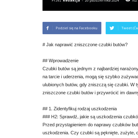
Przez
Redakcja
-
20 października 2024
702
Podziel się na Facebooku
Tweet (Ćw
# Jak naprawić zniszczone czubki butów?
## Wprowadzenie
Czubki butów są jednym z najbardziej narażo
na tarcie i uderzenia, mogą się szybko zużywa
ulubionych butów, gdy zniszczą się czubki. W t
zniszczone czubki butów i przywrócić im dawny
## 1. Zidentyfikuj rodzaj uszkodzenia
### H2: Sprawdź, jakie są uszkodzenia czubk
Przed przystąpieniem do naprawy czubków butó
uszkodzenia. Czy czubki są pęknięte, zużyte,