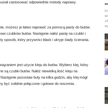
musiał zastosować odpowiednie metody naprawy.
mo
Do
wi
zd
wy
anie, możesz je łatwo naprawić za pomocą pasty do butów.
owi czubków butów. Następnie nałóż pastę na czubki i
ty sposób, który przywróci blask i ukryje ślady ścierania.
iązaniem jest użycie kleju do butów. Wybierz klej, który
e są czubki butów. Nałóż niewielką ilość kleju na
 Następnie pozostaw buty na kilka godzin, aby klej mógł
 być solidnie połączone i gotowe do noszenia.