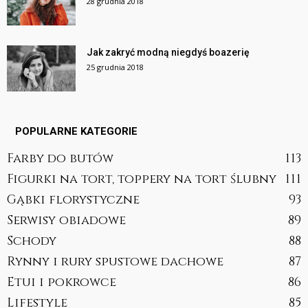
28 grudnia 2018
Jak zakryć modną niegdyś boazerię
25 grudnia 2018
POPULARNE KATEGORIE
Farby do butów
113
Figurki na tort, toppery na tort ślubny
111
Gąbki florystyczne
93
Serwisy obiadowe
89
Schody
88
Rynny i rury spustowe dachowe
87
Etui i pokrowce
86
Lifestyle
85