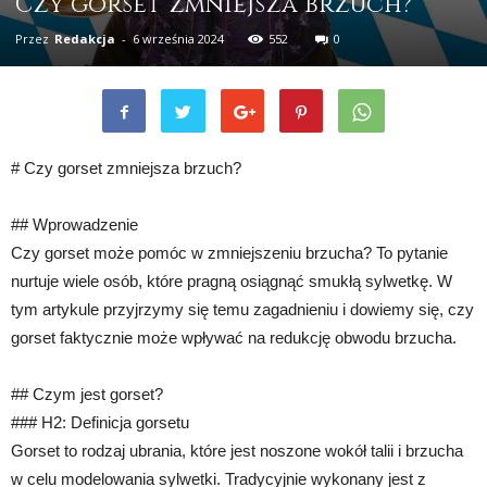
Czy gorset zmniejsza brzuch?
Przez
Redakcja
-
6 września 2024
552
0
# Czy gorset zmniejsza brzuch?
## Wprowadzenie
Czy gorset może pomóc w zmniejszeniu brzucha? To pytanie
nurtuje wiele osób, które pragną osiągnąć smukłą sylwetkę. W
tym artykule przyjrzymy się temu zagadnieniu i dowiemy się, czy
gorset faktycznie może wpływać na redukcję obwodu brzucha.
## Czym jest gorset?
### H2: Definicja gorsetu
Gorset to rodzaj ubrania, które jest noszone wokół talii i brzucha
w celu modelowania sylwetki. Tradycyjnie wykonany jest z