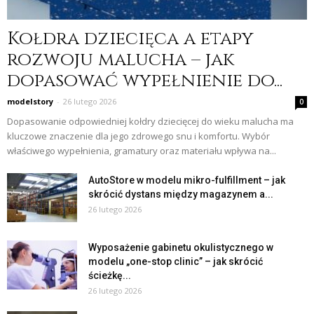
Kołdra dziecięca a etapy
rozwoju malucha – jak
dopasować wypełnienie do...
modelstory
-
26 lutego 2026
0
Dopasowanie odpowiedniej kołdry dziecięcej do wieku malucha ma
kluczowe znaczenie dla jego zdrowego snu i komfortu. Wybór
właściwego wypełnienia, gramatury oraz materiału wpływa na...
AutoStore w modelu mikro-fulfillment – jak
skrócić dystans między magazynem a...
26 lutego 2026
Wyposażenie gabinetu okulistycznego w
modelu „one-stop clinic” – jak skrócić
ścieżkę...
26 lutego 2026