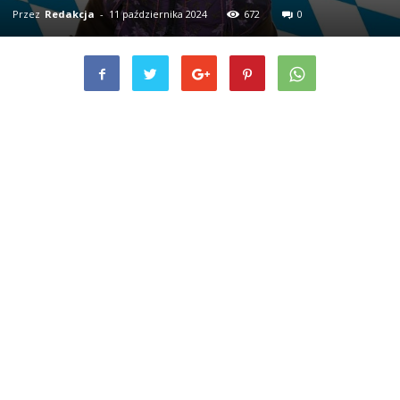
Przez
Redakcja
-
11 października 2024
672
0