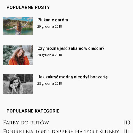
POPULARNE POSTY
Płukanie gardła
29 grudnia 2018
Czy można jeść zakalec w cieście?
28 grudnia 2018
Jak zakryć modną niegdyś boazerię
25 grudnia 2018
POPULARNE KATEGORIE
Farby do butów
113
Figurki na tort, toppery na tort ślubny
111