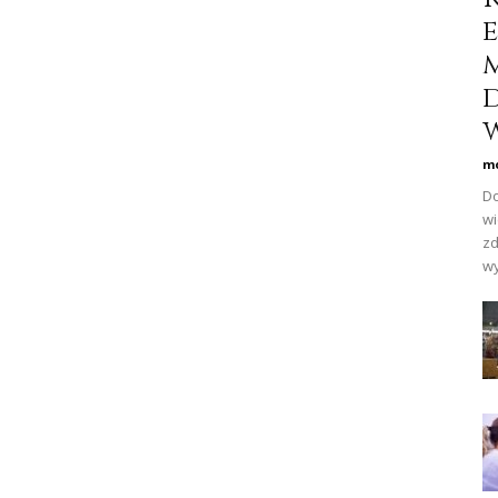
w
mo
Do
wi
zd
wy