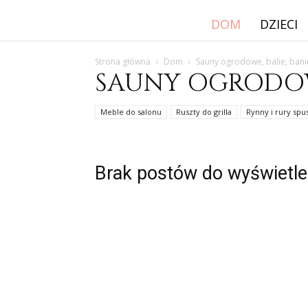
DOM
DZIECI
Strona główna
Dom
Sauny ogrodowe, balie, bani
SAUNY OGRODOWE
Meble do salonu
Ruszty do grilla
Rynny i rury sp
Brak postów do wyświetle