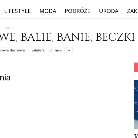
LIFESTYLE
MODA
PODRÓŻE
URODA
ZAK
e, beczki
, BALIE, BANIE, BECZKI
ustowe dachowe
Salaterki i półmiski
nia