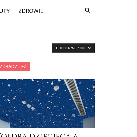
UPY
ZDROWIE
POPULARNE 7 DNI
ZOBACZ TEŻ
Kołdra dziecięca a