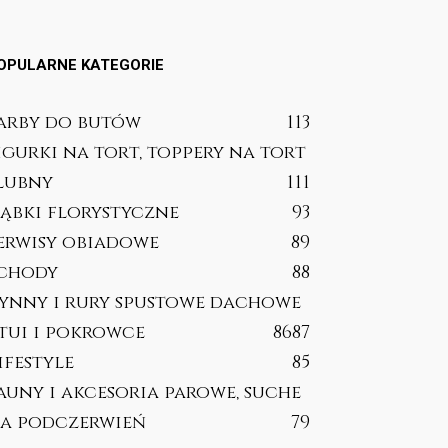
OPULARNE KATEGORIE
arby do butów
113
igurki na tort, toppery na tort
lubny
111
ąbki florystyczne
93
erwisy obiadowe
89
chody
88
ynny i rury spustowe dachowe
tui i pokrowce
86
87
ifestyle
85
auny i akcesoria parowe, suche
a podczerwień
79