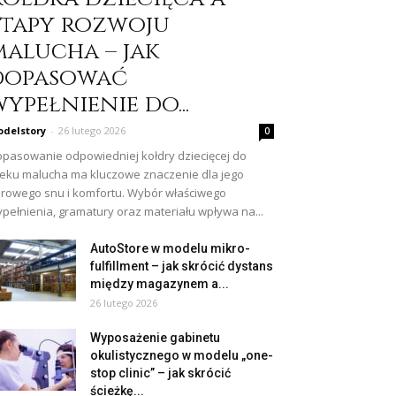
etapy rozwoju
malucha – jak
dopasować
ypełnienie do...
delstory
-
26 lutego 2026
0
pasowanie odpowiedniej kołdry dziecięcej do
eku malucha ma kluczowe znaczenie dla jego
rowego snu i komfortu. Wybór właściwego
pełnienia, gramatury oraz materiału wpływa na...
AutoStore w modelu mikro-
fulfillment – jak skrócić dystans
między magazynem a...
26 lutego 2026
Wyposażenie gabinetu
okulistycznego w modelu „one-
stop clinic” – jak skrócić
ścieżkę...