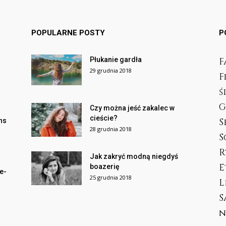
POPULARNE POSTY
P
Płukanie gardła
F
29 grudnia 2018
F
ś
G
Czy można jeść zakalec w
cieście?
S
ans
28 grudnia 2018
S
R
Jak zakryć modną niegdyś
E
boazerię
e-
25 grudnia 2018
L
S
n