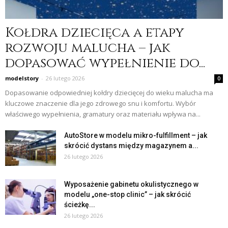
Kołdra dziecięca a etapy
rozwoju malucha – jak
dopasować wypełnienie do...
modelstory
-
26 lutego 2026
0
Dopasowanie odpowiedniej kołdry dziecięcej do wieku malucha ma
kluczowe znaczenie dla jego zdrowego snu i komfortu. Wybór
właściwego wypełnienia, gramatury oraz materiału wpływa na...
AutoStore w modelu mikro-fulfillment – jak
skrócić dystans między magazynem a...
26 lutego 2026
Wyposażenie gabinetu okulistycznego w
modelu „one-stop clinic” – jak skrócić
ścieżkę...
26 lutego 2026