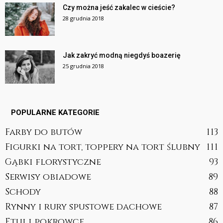
Czy można jeść zakalec w cieście?
28 grudnia 2018
Jak zakryć modną niegdyś boazerię
25 grudnia 2018
POPULARNE KATEGORIE
Farby do butów
113
Figurki na tort, toppery na tort ślubny
111
Gąbki florystyczne
93
Serwisy obiadowe
89
Schody
88
Rynny i rury spustowe dachowe
87
Etui i pokrowce
86