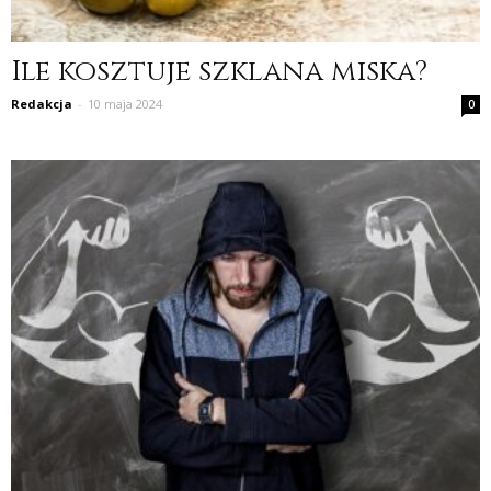
Ile kosztuje szklana miska?
Redakcja
-
10 maja 2024
0