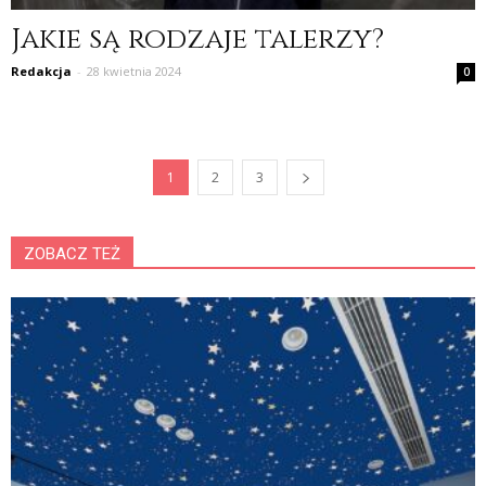
Jakie są rodzaje talerzy?
Redakcja
-
28 kwietnia 2024
0
1
2
3
ZOBACZ TEŻ