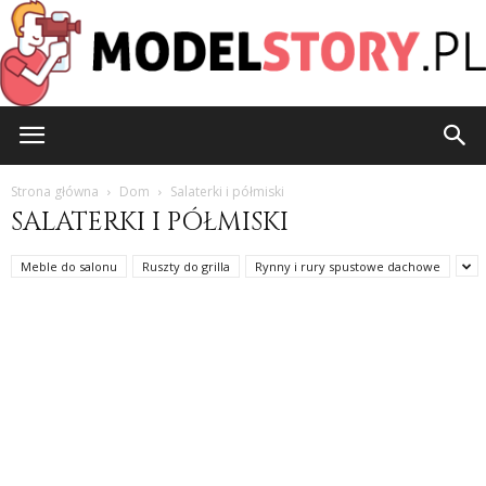
ModelStory.pl
Strona główna
Dom
Salaterki i półmiski
SALATERKI I PÓŁMISKI
Meble do salonu
Ruszty do grilla
Rynny i rury spustowe dachowe