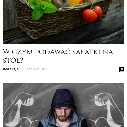
W czym podawać sałatki na
stół?
Redakcja
-
25 czerwca 2024
0