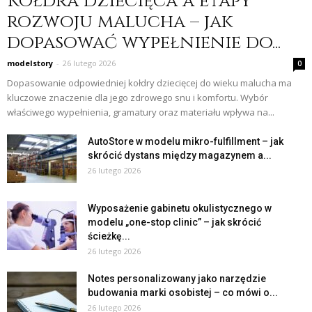
Kołdra dziecięca a etapy
rozwoju malucha – jak
dopasować wypełnienie do...
modelstory
-
26 lutego 2026
0
Dopasowanie odpowiedniej kołdry dziecięcej do wieku malucha ma
kluczowe znaczenie dla jego zdrowego snu i komfortu. Wybór
właściwego wypełnienia, gramatury oraz materiału wpływa na...
AutoStore w modelu mikro-fulfillment – jak
skrócić dystans między magazynem a...
26 lutego 2026
Wyposażenie gabinetu okulistycznego w
modelu „one-stop clinic” – jak skrócić
ścieżkę...
26 lutego 2026
Notes personalizowany jako narzędzie
budowania marki osobistej – co mówi o...
26 lutego 2026