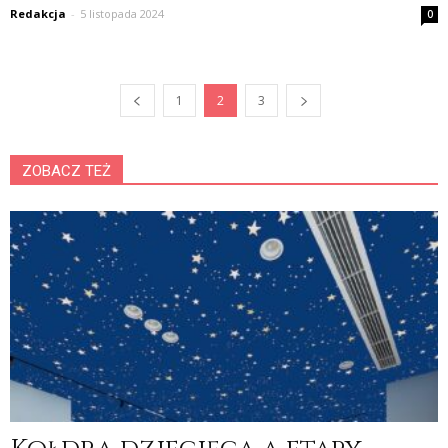
Redakcja
-
5 listopada 2024
0
1
2
3
ZOBACZ TEŻ