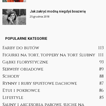
Jak zakryć modną niegdyś boazerię
25 grudnia 2018
POPULARNE KATEGORIE
Farby do butów
113
Figurki na tort, toppery na tort ślubny
111
Gąbki florystyczne
93
Serwisy obiadowe
89
Schody
88
Rynny i rury spustowe dachowe
87
Etui i pokrowce
86
Lifestyle
85
Sauny i akcesoria parowe, suche na