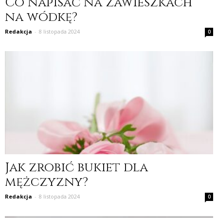
Co napisać na zawieszkach
na wódkę?
Redakcja
-
8 listopada 2024
0
Jak zrobić bukiet dla
mężczyzny?
Redakcja
-
8 listopada 2024
0