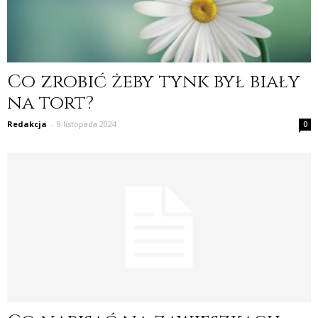
Co zrobić żeby tynk był biały
na tort?
Redakcja
-
9 listopada 2024
0