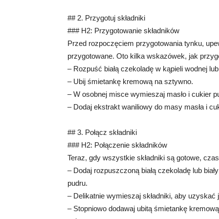
## 2. Przygotuj składniki
### H2: Przygotowanie składników
Przed rozpoczęciem przygotowania tynku, upewn
przygotowane. Oto kilka wskazówek, jak przygo
– Rozpuść białą czekoladę w kąpieli wodnej lu
– Ubij śmietankę kremową na sztywno.
– W osobnej misce wymieszaj masło i cukier pu
– Dodaj ekstrakt waniliowy do masy masła i cu
## 3. Połącz składniki
### H2: Połączenie składników
Teraz, gdy wszystkie składniki są gotowe, czas
– Dodaj rozpuszczoną białą czekoladę lub biał
pudru.
– Delikatnie wymieszaj składniki, aby uzyskać j
– Stopniowo dodawaj ubitą śmietankę kremową i