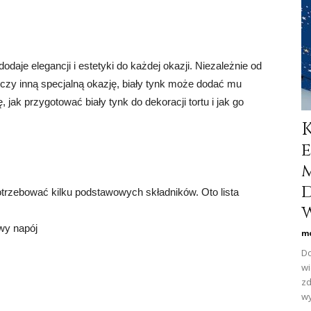
dodaje elegancji i estetyki do każdej okazji. Niezależnie od
b czy inną specjalną okazję, biały tynk może dodać mu
jak przygotować biały tynk do dekoracji tortu i jak go
potrzebować kilku podstawowych składników. Oto lista
w
owy napój
mo
Do
wi
zd
wy