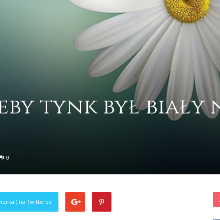
eby tynk był biały 
0
ierkaj) na Twitterze