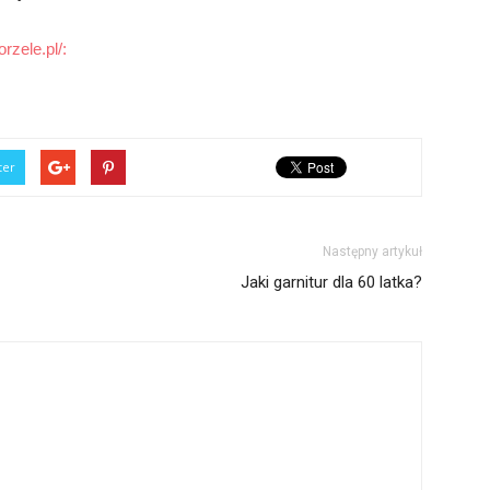
rzele.pl/:
ter
Następny artykuł
Jaki garnitur dla 60 latka?