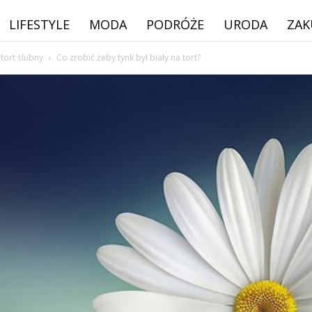
LIFESTYLE
MODA
PODRÓŻE
URODA
ZAK
 tort ślubny
Co zrobić żeby tynk był biały na tort?