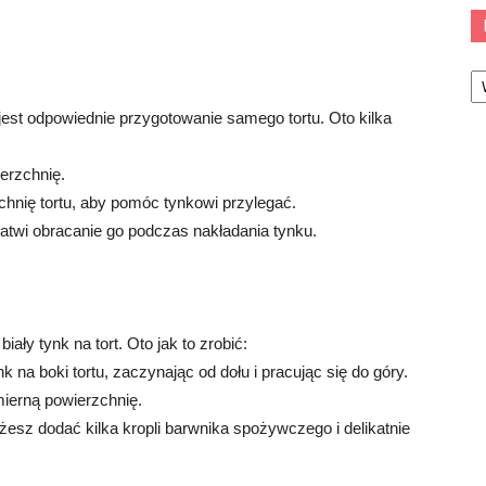
Ka
jest odpowiednie przygotowanie samego tortu. Oto kilka
erzchnię.
hnię tortu, aby pomóc tynkowi przylegać.
ułatwi obracanie go podczas nakładania tynku.
ały tynk na tort. Oto jak to zrobić:
k na boki tortu, zaczynając od dołu i pracując się do góry.
mierną powierzchnię.
sz dodać kilka kropli barwnika spożywczego i delikatnie