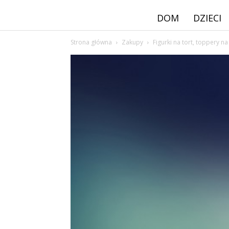
DOM
DZIECI
Strona główna
Zakupy
Figurki na tort, toppery na