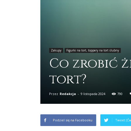
Zakupy
Figurki na tort, toppery na tort ślubny
Co zrobić ż
tort?
Przez
Redakcja
-
9 listopada 2024
790
Podziel się na Facebooku
Tweet (Ćw