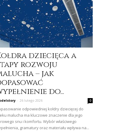
Kołdra dziecięca a
etapy rozwoju
malucha – jak
dopasować
ypełnienie do...
delstory
-
26 lutego 2026
0
pasowanie odpowiedniej kołdry dziecięcej do
eku malucha ma kluczowe znaczenie dla jego
rowego snu i komfortu. Wybór właściwego
pełnienia, gramatury oraz materiału wpływa na...