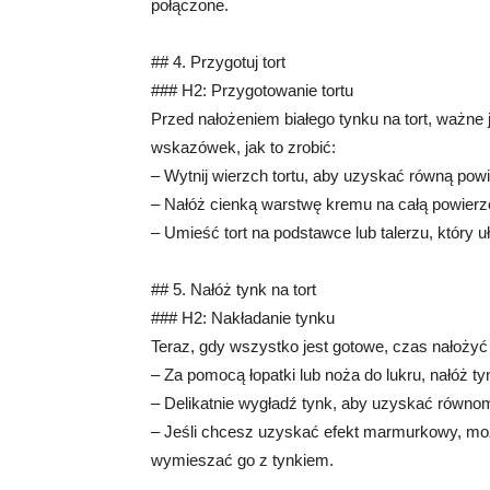
połączone.
## 4. Przygotuj tort
### H2: Przygotowanie tortu
Przed nałożeniem białego tynku na tort, ważne 
wskazówek, jak to zrobić:
– Wytnij wierzch tortu, aby uzyskać równą powi
– Nałóż cienką warstwę kremu na całą powierzc
– Umieść tort na podstawce lub talerzu, który 
## 5. Nałóż tynk na tort
### H2: Nakładanie tynku
Teraz, gdy wszystko jest gotowe, czas nałożyć bi
– Za pomocą łopatki lub noża do lukru, nałóż tyn
– Delikatnie wygładź tynk, aby uzyskać równo
– Jeśli chcesz uzyskać efekt marmurkowy, może
wymieszać go z tynkiem.