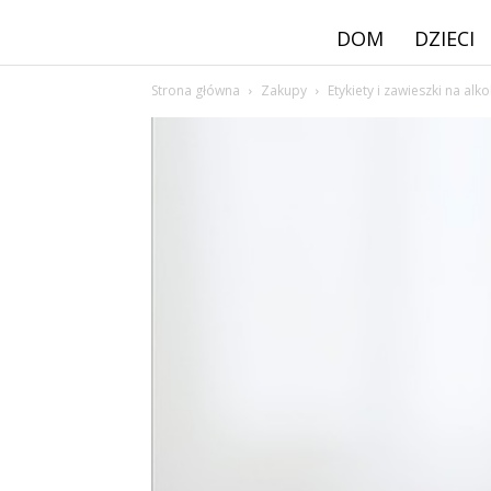
DOM
DZIECI
Strona główna
Zakupy
Etykiety i zawieszki na alk