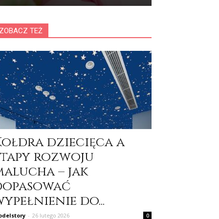
ZOBACZ TEŻ
Kołdra dziecięca a
etapy rozwoju
malucha – jak
dopasować
ypełnienie do...
delstory
-
26 lutego 2026
0