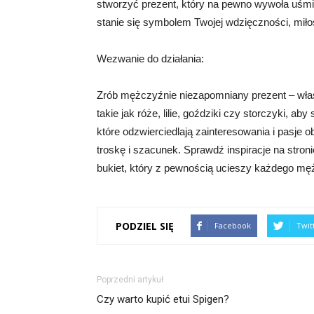
stworzyć prezent, który na pewno wywoła uśm
stanie się symbolem Twojej wdzięczności, miłośc
Wezwanie do działania:
Zrób mężczyźnie niezapomniany prezent – wła
takie jak róże, lilie, goździki czy storczyki, a
które odzwierciedlają zainteresowania i pasj
troskę i szacunek. Sprawdź inspiracje na stroni
bukiet, który z pewnością ucieszy każdego mę
PODZIEL SIĘ
Facebook
Twit
Poprzedni artykuł
Czy warto kupić etui Spigen?