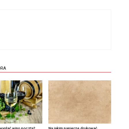
ORA
wysłać wino poczta?
Na jakim papierze drukować