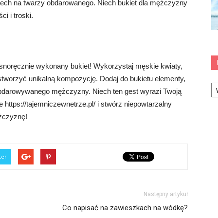
iech na twarzy obdarowanego. Niech bukiet dla mężczyzny
i i troski.
snoręcznie wykonany bukiet! Wykorzystaj męskie kwiaty,
by stworzyć unikalną kompozycję. Dodaj do bukietu elementy,
Ka
e obdarowywanego mężczyzny. Niech ten gest wyrazi Twoją
e https://tajemniczewnetrze.pl/ i stwórz niepowtarzalny
żczyznę!
ter
Następny artykuł
Co napisać na zawieszkach na wódkę?