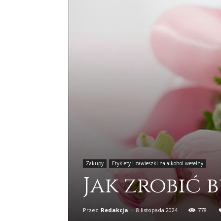
Zakupy
Etykiety i zawieszki na alkohol weselny
Jak zrobić 
Przez
Redakcja
-
8 listopada 2024
778