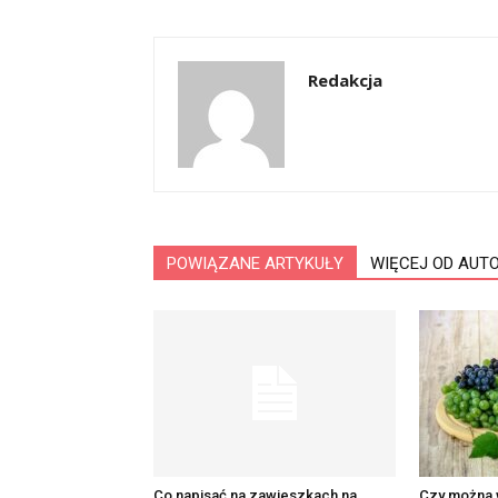
Redakcja
POWIĄZANE ARTYKUŁY
WIĘCEJ OD AUT
Co napisać na zawieszkach na
Czy można 