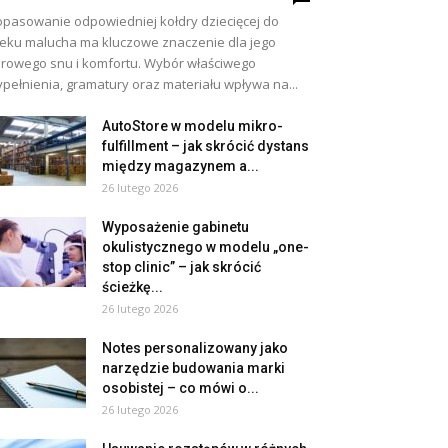
pasowanie odpowiedniej kołdry dziecięcej do
eku malucha ma kluczowe znaczenie dla jego
rowego snu i komfortu. Wybór właściwego
pełnienia, gramatury oraz materiału wpływa na...
AutoStore w modelu mikro-
fulfillment – jak skrócić dystans
między magazynem a...
26 lutego 2026
Wyposażenie gabinetu
okulistycznego w modelu „one-
stop clinic” – jak skrócić
ścieżkę...
26 lutego 2026
Notes personalizowany jako
narzędzie budowania marki
osobistej – co mówi o...
26 lutego 2026