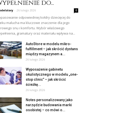
ypełnienie do...
delstory
-
26 lutego 2026
0
pasowanie odpowiedniej kołdry dziecięcej do
eku malucha ma kluczowe znaczenie dla jego
rowego snu i komfortu. Wybór właściwego
pełnienia, gramatury oraz materiału wpływa na...
AutoStore w modelu mikro-
fulfillment – jak skrócić dystans
między magazynem a...
26 lutego 2026
Wyposażenie gabinetu
okulistycznego w modelu „one-
stop clinic” – jak skrócić
ścieżkę...
26 lutego 2026
Notes personalizowany jako
narzędzie budowania marki
osobistej – co mówi o...