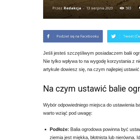
Przez
Redakcja
-
13 sierpnia 2023
593
Podziel się na Facebooku
Tweet (Ćw
Jeśli jesteś szczęśliwym posiadaczem balii ogr
Nie tylko wpływa to na wygodę korzystania z nie
artykule dowiesz się, na czym najlepiej ustawić
Na czym ustawić balie o
Wybór odpowiedniego miejsca do ustawienia bali
warto wziąć pod uwagę:
Podłoże:
Balia ogrodowa powinna być ustawi
ziemia jest miękka, błotnista lub nierówna. 