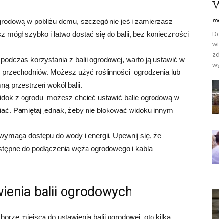
w
mo
rodową w pobliżu domu, szczególnie jeśli zamierzasz
Do
z mógł szybko i łatwo dostać się do balii, bez konieczności
wi
zd
 podczas korzystania z balii ogrodowej, warto ją ustawić w
wy
ub przechodniów. Możesz użyć roślinności, ogrodzenia lub
ą przestrzeń wokół balii.
 widok z ogrodu, możesz chcieć ustawić balie ogrodową w
iać. Pamiętaj jednak, żeby nie blokować widoku innym
ymaga dostępu do wody i energii. Upewnij się, że
dostępne do podłączenia węża ogrodowego i kabla
ienia balii ogrodowych
orze miejsca do ustawienia balii ogrodowej, oto kilka