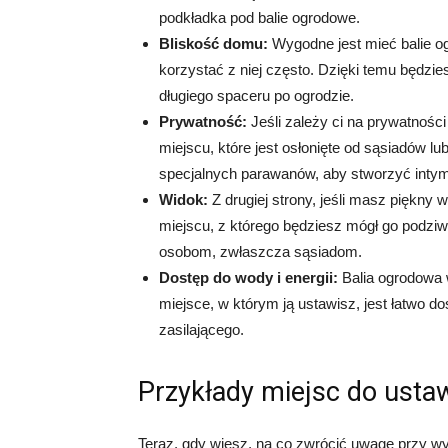
podkładka pod balie ogrodowe.
Bliskość domu:
Wygodne jest mieć balie og
korzystać z niej często. Dzięki temu będzies
długiego spaceru po ogrodzie.
Prywatność:
Jeśli zależy ci na prywatności
miejscu, które jest osłonięte od sąsiadów l
specjalnych parawanów, aby stworzyć intymn
Widok:
Z drugiej strony, jeśli masz piękny
miejscu, z którego będziesz mógł go podziw
osobom, zwłaszcza sąsiadom.
Dostęp do wody i energii:
Balia ogrodowa w
miejsce, w którym ją ustawisz, jest łatwo 
zasilającego.
Przykłady miejsc do ustaw
Teraz, gdy wiesz, na co zwrócić uwagę przy wyb