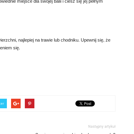
iednie miejsce dla swojej balii i ciesz się jej pełnym
ierzchni, najlepiej na trawie lub chodniku. Upewnij się, że
eniem się.
ter
Następny artykuł