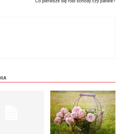
Co pierwsze się robi schody czy panele?
ORA