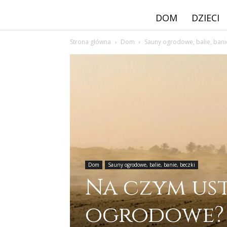
DOM
DZIECI
Strona główna
Dom
Sauny ogrodowe, balie, bani
Dom
Sauny ogrodowe, balie, banie, beczki
Na czym ust
ogrodowe?