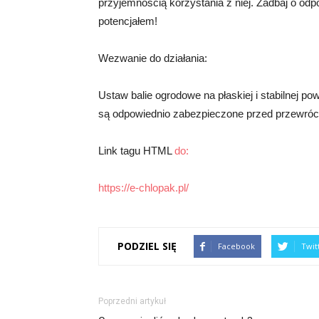
przyjemnością korzystania z niej. Zadbaj o odpow
potencjałem!
Wezwanie do działania:
Ustaw balie ogrodowe na płaskiej i stabilnej pow
są odpowiednio zabezpieczone przed przewróc
Link tagu HTML
do:
https://e-chlopak.pl/
PODZIEL SIĘ
Facebook
Twit
Poprzedni artykuł