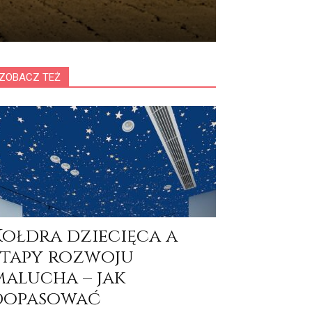
ZOBACZ TEŻ
Kołdra dziecięca a
etapy rozwoju
malucha – jak
dopasować