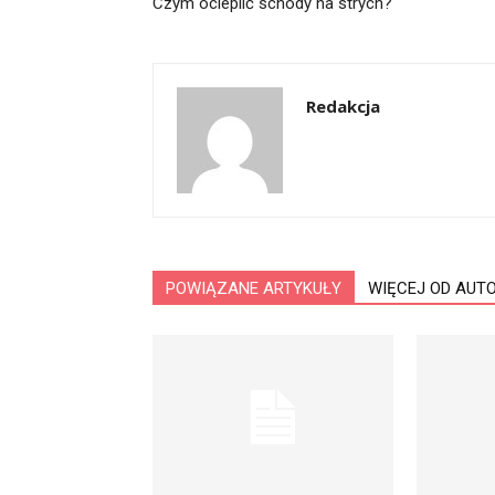
Czym ocieplić schody na strych?
Redakcja
POWIĄZANE ARTYKUŁY
WIĘCEJ OD AUT