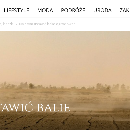
LIFESTYLE
MODA
PODRÓŻE
URODA
ZAK
e, beczki
Na czym ustawić balie ogrodowe?
awić balie