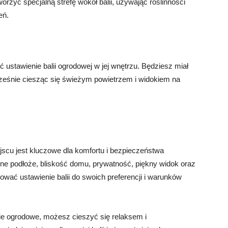
rzyć specjalną strefę wokół balii, używając roślinności
eń.
ustawienie balii ogrodowej w jej wnętrzu. Będziesz miał
ocześnie ciesząc się świeżym powietrzem i widokiem na
jscu jest kluczowe dla komfortu i bezpieczeństwa
erne podłoże, bliskość domu, prywatność, piękny widok oraz
sować ustawienie balii do swoich preferencji i warunków
lie ogrodowe, możesz cieszyć się relaksem i