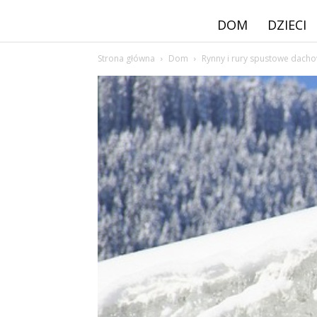
DOM
DZIECI
Strona główna
Dom
Rynny i rury spustowe dach