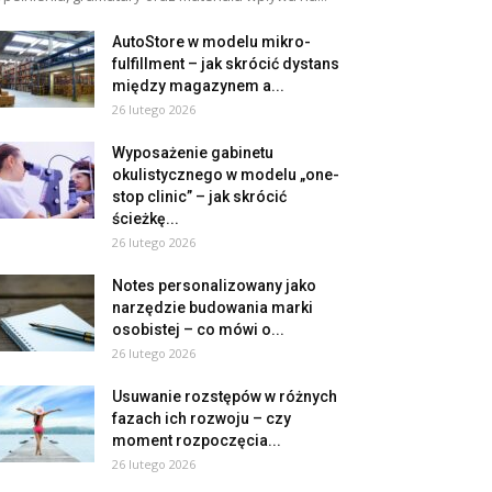
AutoStore w modelu mikro-
fulfillment – jak skrócić dystans
między magazynem a...
26 lutego 2026
Wyposażenie gabinetu
okulistycznego w modelu „one-
stop clinic” – jak skrócić
ścieżkę...
26 lutego 2026
Notes personalizowany jako
narzędzie budowania marki
osobistej – co mówi o...
26 lutego 2026
Usuwanie rozstępów w różnych
fazach ich rozwoju – czy
moment rozpoczęcia...
26 lutego 2026