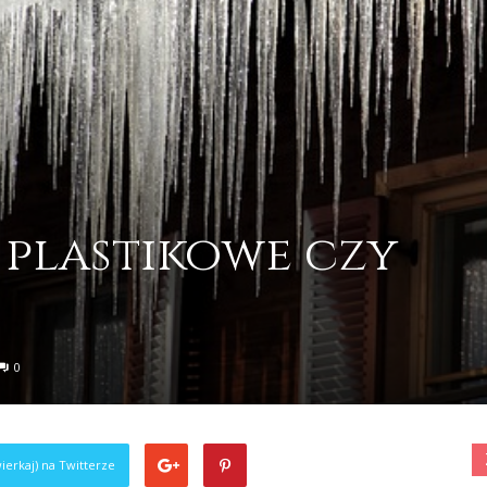
 plastikowe czy
0
ierkaj) na Twitterze