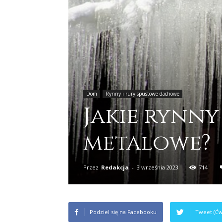
Dom
Rynny i rury spustowe dachowe
Jakie rynny
metalowe?
Przez
Redakcja
-
3 września 2023
714
Podziel się na Facebooku
Tweet (Ćw