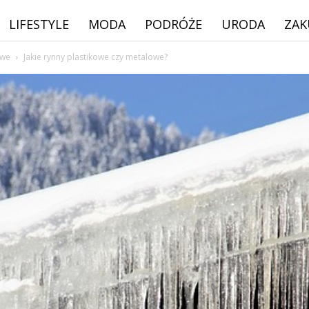
LIFESTYLE
MODA
PODRÓŻE
URODA
ZAK
owe
Jakie rynny plastikowe czy metalowe?