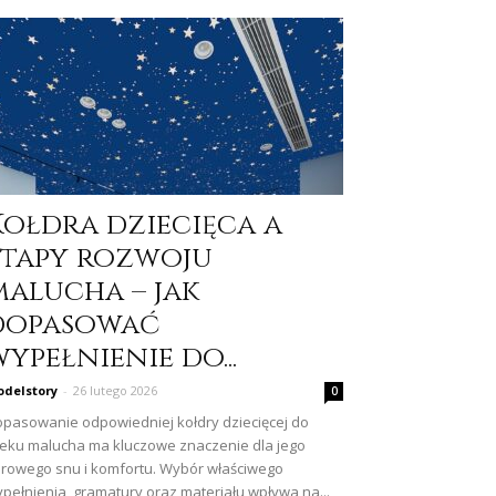
Kołdra dziecięca a
etapy rozwoju
malucha – jak
dopasować
ypełnienie do...
delstory
-
26 lutego 2026
0
pasowanie odpowiedniej kołdry dziecięcej do
eku malucha ma kluczowe znaczenie dla jego
rowego snu i komfortu. Wybór właściwego
pełnienia, gramatury oraz materiału wpływa na...