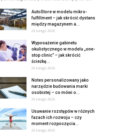
AutoStore w modelu mikro-
fulfillment – jak skrócić dystans
między magazynem a...
26 lutego 2026
Wyposażenie gabinetu
okulistycznego w modelu „one-
stop clinic” – jak skrócić
ścieżkę...
26 lutego 2026
Notes personalizowany jako
narzędzie budowania marki
osobistej – co mówi o...
26 lutego 2026
Usuwanie rozstępów w różnych
fazach ich rozwoju – czy
moment rozpoczęcia...
26 lutego 2026