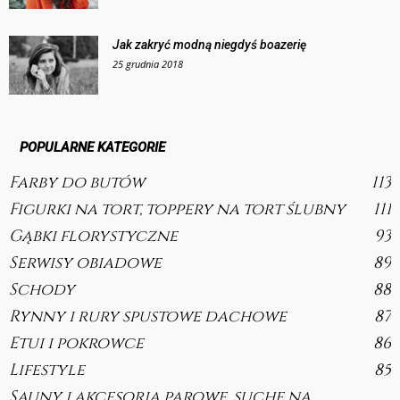
Jak zakryć modną niegdyś boazerię
25 grudnia 2018
POPULARNE KATEGORIE
Farby do butów
113
Figurki na tort, toppery na tort ślubny
111
Gąbki florystyczne
93
Serwisy obiadowe
89
Schody
88
Rynny i rury spustowe dachowe
87
Etui i pokrowce
86
Lifestyle
85
Sauny i akcesoria parowe, suche na