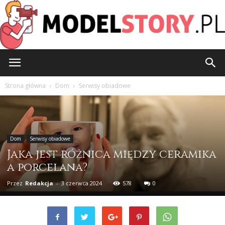
ModelStory.pl
Strona główna
Dom
Serwisy obiadowe
Dom
Serwisy obiadowe
Jaka jest różnica między ceramika
a porcelana?
Przez
Redakcja
-
3 czerwca 2024
578
0