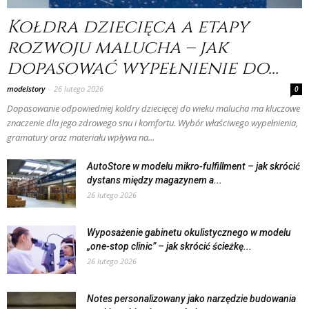
Kołdra dziecięca a etapy
rozwoju malucha – jak
dopasować wypełnienie do...
modelstory
-
26 lutego 2026
0
Dopasowanie odpowiedniej kołdry dziecięcej do wieku malucha ma kluczowe
znaczenie dla jego zdrowego snu i komfortu. Wybór właściwego wypełnienia,
gramatury oraz materiału wpływa na...
AutoStore w modelu mikro-fulfillment – jak skrócić
dystans między magazynem a...
26 lutego 2026
Wyposażenie gabinetu okulistycznego w modelu
„one-stop clinic” – jak skrócić ścieżkę...
26 lutego 2026
Notes personalizowany jako narzędzie budowania