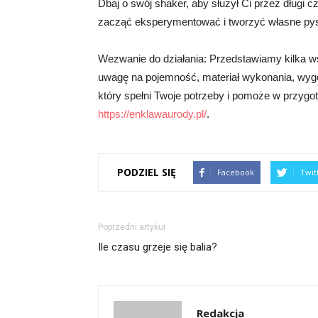
Dbaj o swój shaker, aby służył Ci przez długi 
zacząć eksperymentować i tworzyć własne pys
Wezwanie do działania: Przedstawiamy kilka 
uwagę na pojemność, materiał wykonania, wygo
który spełni Twoje potrzeby i pomoże w przygot
https://enklawaurody.pl/
.
PODZIEL SIĘ
Facebook
Twit
Poprzedni artykuł
Ile czasu grzeje się balia?
Redakcja