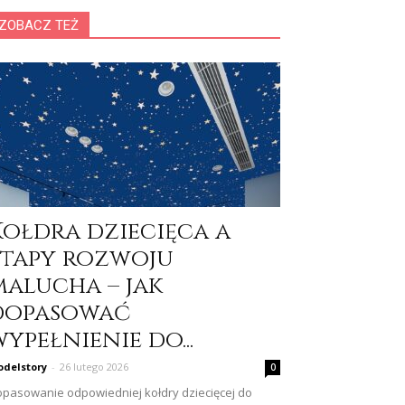
ZOBACZ TEŻ
Kołdra dziecięca a
etapy rozwoju
malucha – jak
dopasować
ypełnienie do...
delstory
-
26 lutego 2026
0
pasowanie odpowiedniej kołdry dziecięcej do