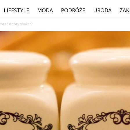
LIFESTYLE
MODA
PODRÓŻE
URODA
ZAK
ybrać dobry shaker?