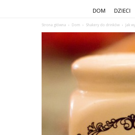
DOM
DZIECI
Strona główna
Dom
Shakery do drinków
Jak w