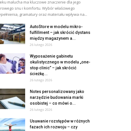
eku malucha ma kluczowe znaczenie dla jego
rowego snu i komfortu. Wybór właściwego
pełnienia, gramatury oraz materiału wpływa na...
AutoStore w modelu mikro-
fulfillment – jak skrócić dystans
między magazynem a...
26 lutego 2026
Wyposażenie gabinetu
okulistycznego w modelu „one-
stop clinic” – jak skrócić
ścieżkę...
26 lutego 2026
Notes personalizowany jako
narzędzie budowania marki
osobistej – co mówi o...
26 lutego 2026
Usuwanie rozstępów w różnych
fazach ich rozwoju – czy