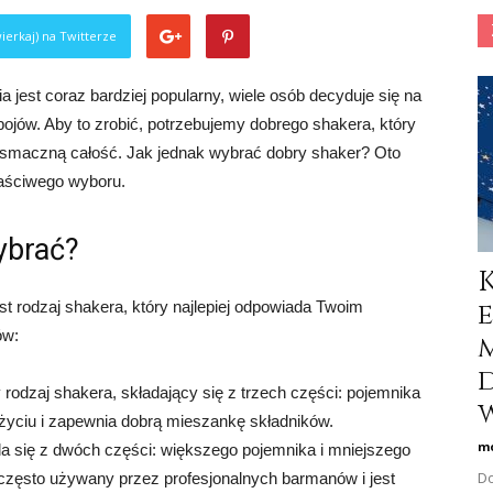
ierkaj) na Twitterze
a jest coraz bardziej popularny, wiele osób decyduje się na
pojów. Aby to zrobić, potrzebujemy dobrego shakera, który
 smaczną całość. Jak jednak wybrać dobry shaker? Oto
aściwego wyboru.
ybrać?
t rodzaj shakera, który najlepiej odpowiada Twoim
ów:
y rodzaj shakera, składający się z trzech części: pojemnika
w
w użyciu i zapewnia dobrą mieszankę składników.
mo
da się z dwóch części: większego pojemnika i mniejszego
Do
 często używany przez profesjonalnych barmanów i jest