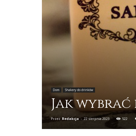
Dom
Shakery do drinków
Jak wybrać 
Przez
Redakcja
-
22 sierpnia 2023
522