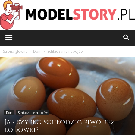
ModelStory.pl
Strona główna
Dom
Schładzanie napojów
Dom
Schładzanie napojów
Jak szybko schłodzić piwo bez
lodówki?