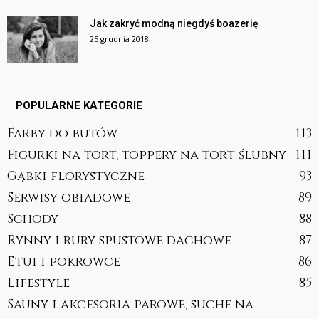
Jak zakryć modną niegdyś boazerię
25 grudnia 2018
POPULARNE KATEGORIE
Farby do butów
113
Figurki na tort, toppery na tort ślubny
111
Gąbki florystyczne
93
Serwisy obiadowe
89
Schody
88
Rynny i rury spustowe dachowe
87
Etui i pokrowce
86
Lifestyle
85
Sauny i akcesoria parowe, suche na