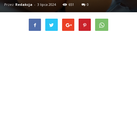
Przez
Redakcja
-
3 lipca 2024
651
0