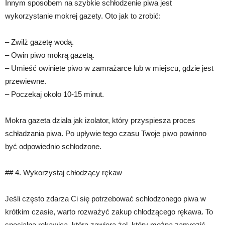
Innym sposobem na szybkie schłodzenie piwa jest
wykorzystanie mokrej gazety. Oto jak to zrobić:
– Zwilż gazetę wodą.
– Owin piwo mokrą gazetą.
– Umieść owiniete piwo w zamrażarce lub w miejscu, gdzie jest
przewiewne.
– Poczekaj około 10-15 minut.
Mokra gazeta działa jak izolator, który przyspiesza proces
schładzania piwa. Po upływie tego czasu Twoje piwo powinno
być odpowiednio schłodzone.
## 4. Wykorzystaj chłodzący rękaw
Jeśli często zdarza Ci się potrzebować schłodzonego piwa w
krótkim czasie, warto rozważyć zakup chłodzącego rękawa. To
specjalna rękawica, która zawiera żel, który można zamrozić.