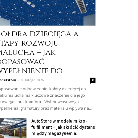
Kołdra dziecięca a
etapy rozwoju
malucha – jak
dopasować
ypełnienie do...
delstory
-
26 lutego 2026
0
pasowanie odpowiedniej kołdry dziecięcej do
eku malucha ma kluczowe znaczenie dla jego
rowego snu i komfortu. Wybór właściwego
pełnienia, gramatury oraz materiału wpływa na...
AutoStore w modelu mikro-
fulfillment – jak skrócić dystans
między magazynem a...