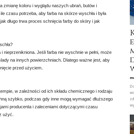
 zmianę koloru i wyglądu naszych ubrań, butów i
ile czasu potrzeba, aby farba na skórze wyschła i była
ak długo trwa proces schnięcia farby do skóry i jak
yschła?
i nieprzenikniona. Jeśli farba nie wyschnie w pełni, może
ślady na innych powierzchniach. Dlatego ważne jest, aby
w
nięcie przed użyciem.
mo
Do
mpie, w zależności od ich składu chemicznego i rodzaju
wi
zd
 schną szybko, podczas gdy inne mogą wymagać dłuższego
wy
cjami producenta i zaleceniami dotyczącymi czasu
z użyć.