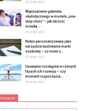
26 lutego 2026
Wyposażenie gabinetu
okulistycznego w modelu „one-
stop clinic” – jak skrócić
ścieżkę...
26 lutego 2026
Notes personalizowany jako
narzędzie budowania marki
osobistej – co mówi o...
26 lutego 2026
Usuwanie rozstępów w różnych
fazach ich rozwoju – czy
moment rozpoczęcia...
26 lutego 2026
Kategorie
tegorie