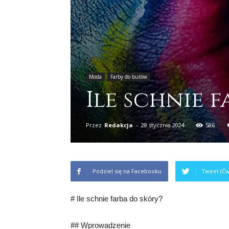
Moda
Farby do butów
Ile schnie 
Przez
Redakcja
-
28 stycznia 2024
586
Podziel się na Facebooku
Tweet (Ćw
# Ile schnie farba do skóry?
## Wprowadzenie