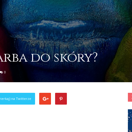
farba do skóry?
0
ierkaj) na Twitterze