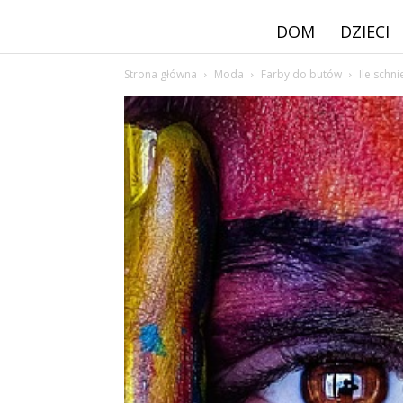
DOM
DZIECI
Strona główna
Moda
Farby do butów
Ile schn