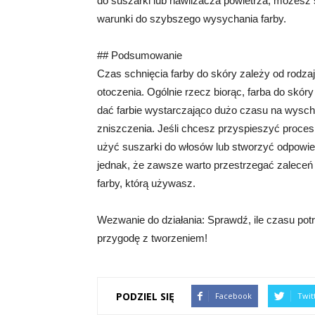
do suszarki lub nawilżacza powietrza, możesz
warunki do szybszego wysychania farby.
## Podsumowanie
Czas schnięcia farby do skóry zależy od rodzaju
otoczenia. Ogólnie rzecz biorąc, farba do skóry
dać farbie wystarczająco dużo czasu na wysch
zniszczenia. Jeśli chcesz przyspieszyć proce
użyć suszarki do włosów lub stworzyć odpowie
jednak, że zawsze warto przestrzegać zaleceń
farby, którą używasz.
Wezwanie do działania: Sprawdź, ile czasu potr
przygodę z tworzeniem!
PODZIEL SIĘ
Facebook
Twit