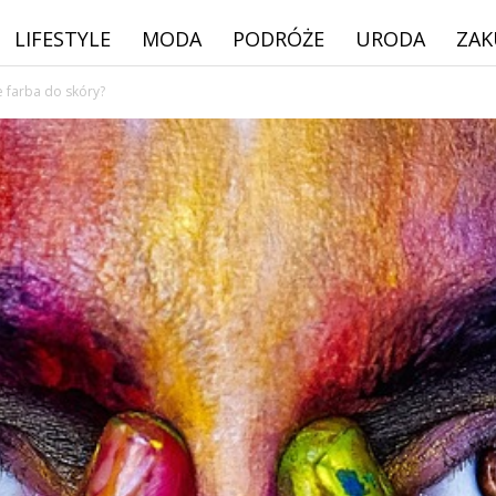
LIFESTYLE
MODA
PODRÓŻE
URODA
ZAK
ie farba do skóry?