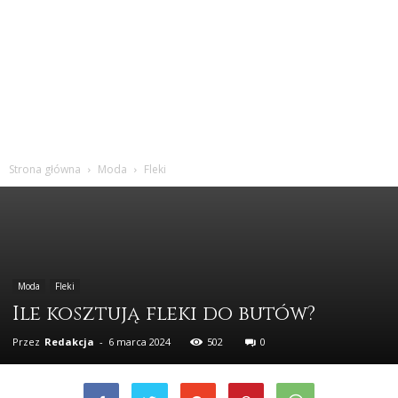
Strona główna
Moda
Fleki
Moda
Fleki
Ile kosztują fleki do butów?
Przez
Redakcja
-
6 marca 2024
502
0