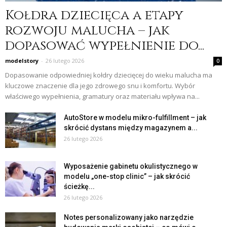
Kołdra dziecięca a etapy
rozwoju malucha – jak
dopasować wypełnienie do...
modelstory
-
26 lutego 2026
0
Dopasowanie odpowiedniej kołdry dziecięcej do wieku malucha ma
kluczowe znaczenie dla jego zdrowego snu i komfortu. Wybór
właściwego wypełnienia, gramatury oraz materiału wpływa na...
AutoStore w modelu mikro-fulfillment – jak
skrócić dystans między magazynem a...
26 lutego 2026
Wyposażenie gabinetu okulistycznego w
modelu „one-stop clinic” – jak skrócić
ścieżkę...
26 lutego 2026
Notes personalizowany jako narzędzie