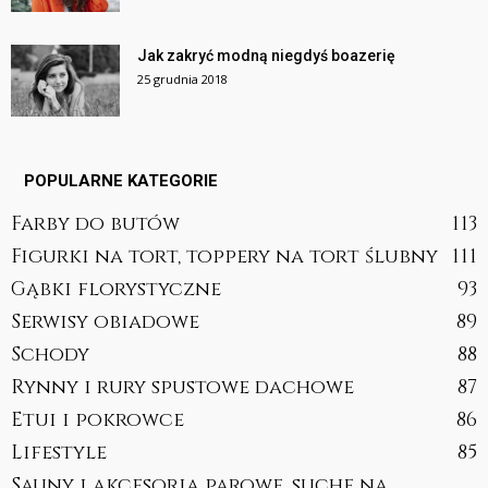
Jak zakryć modną niegdyś boazerię
25 grudnia 2018
POPULARNE KATEGORIE
Farby do butów
113
Figurki na tort, toppery na tort ślubny
111
Gąbki florystyczne
93
Serwisy obiadowe
89
Schody
88
Rynny i rury spustowe dachowe
87
Etui i pokrowce
86
Lifestyle
85
Sauny i akcesoria parowe, suche na