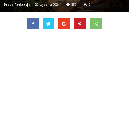
Przez
Redakcja
-
29 stycznia 2024
839
0