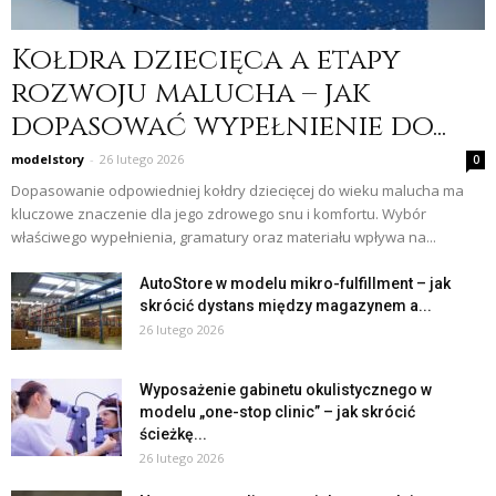
Kołdra dziecięca a etapy
rozwoju malucha – jak
dopasować wypełnienie do...
modelstory
-
26 lutego 2026
0
Dopasowanie odpowiedniej kołdry dziecięcej do wieku malucha ma
kluczowe znaczenie dla jego zdrowego snu i komfortu. Wybór
właściwego wypełnienia, gramatury oraz materiału wpływa na...
AutoStore w modelu mikro-fulfillment – jak
skrócić dystans między magazynem a...
26 lutego 2026
Wyposażenie gabinetu okulistycznego w
modelu „one-stop clinic” – jak skrócić
ścieżkę...
26 lutego 2026