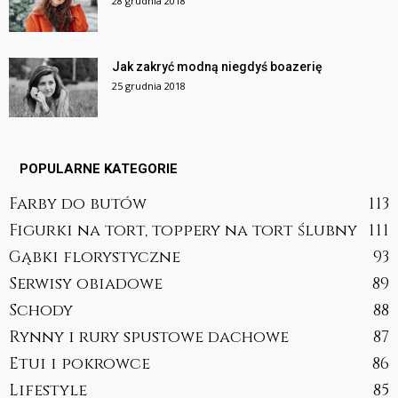
28 grudnia 2018
Jak zakryć modną niegdyś boazerię
25 grudnia 2018
POPULARNE KATEGORIE
Farby do butów
113
Figurki na tort, toppery na tort ślubny
111
Gąbki florystyczne
93
Serwisy obiadowe
89
Schody
88
Rynny i rury spustowe dachowe
87
Etui i pokrowce
86
Lifestyle
85