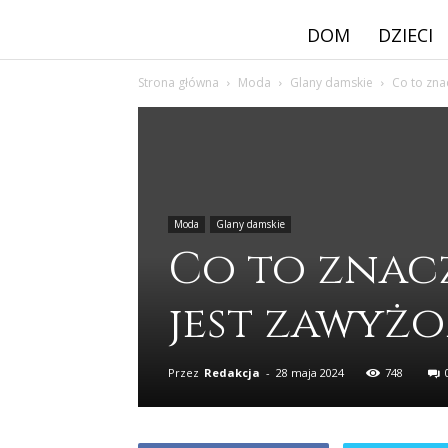
DOM
DZIECI
Strona główna
Moda
Glany damskie
Co to zna
Moda
Glany damskie
Co to znac
jest zawyż
Przez
Redakcja
-
28 maja 2024
748