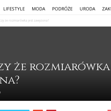
LIFESTYLE
MODA
PODRÓŻE
URODA
ZAK
czy że rozmiarówka jest zawyżona?
zy że rozmiarówka
ona?
0