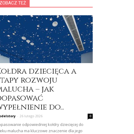
ZOBACZ TEŻ
Kołdra dziecięca a
etapy rozwoju
malucha – jak
dopasować
ypełnienie do...
delstory
-
26 lutego 2026
0
pasowanie odpowiedniej kołdry dziecięcej do
eku malucha ma kluczowe znaczenie dla jego