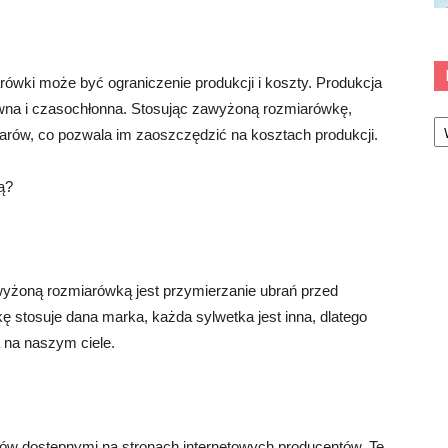
wki może być ograniczenie produkcji i koszty. Produkcja
na i czasochłonna. Stosując zawyżoną rozmiarówkę,
Ka
arów, co pozwala im zaoszczędzić na kosztach produkcji.
ą?
yżoną rozmiarówką jest przymierzanie ubrań przed
ę stosuje dana marka, każda sylwetka jest inna, dlatego
a na naszym ciele.
rów dostępnymi na stronach internetowych producentów. Te