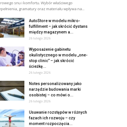
rowego snu i komfortu. Wybór właściwego
pełnienia, gramatury oraz materiału wpływa na...
AutoStore w modelu mikro-
fulfillment – jak skrócić dystans
między magazynem a...
26 lutego 2026
Wyposażenie gabinetu
okulistycznego w modelu „one-
stop clinic” – jak skrócić
ścieżkę...
26 lutego 2026
Notes personalizowany jako
narzędzie budowania marki
osobistej – co mówi o...
26 lutego 2026
Usuwanie rozstępów w różnych
fazach ich rozwoju – czy
moment rozpoczęcia...