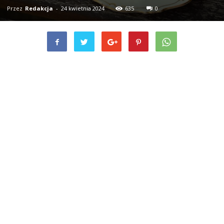
Przez
Redakcja
-
24 kwietnia 2024
635
0