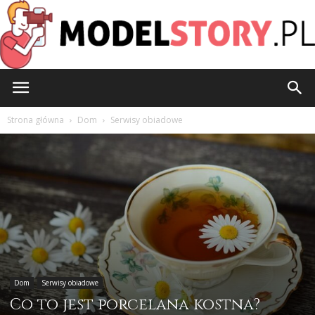
ModelStory.pl
Strona główna
Dom
Serwisy obiadowe
Dom
Serwisy obiadowe
Co to jest porcelana kostna?