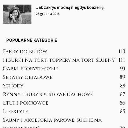
Jak zakryć modną niegdyś boazerię
25 grudnia 2018
POPULARNE KATEGORIE
Farby do butów
113
Figurki na tort, toppery na tort ślubny
111
Gąbki florystyczne
93
Serwisy obiadowe
89
Schody
88
Rynny i rury spustowe dachowe
87
Etui i pokrowce
86
Lifestyle
85
Sauny i akcesoria parowe, suche na