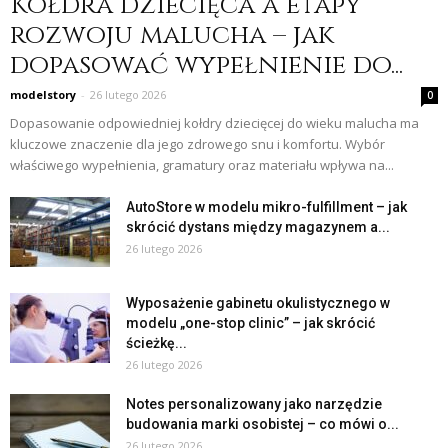
Kołdra dziecięca a etapy
rozwoju malucha – jak
dopasować wypełnienie do...
modelstory
-
26 lutego 2026
0
Dopasowanie odpowiedniej kołdry dziecięcej do wieku malucha ma
kluczowe znaczenie dla jego zdrowego snu i komfortu. Wybór
właściwego wypełnienia, gramatury oraz materiału wpływa na...
AutoStore w modelu mikro-fulfillment – jak
skrócić dystans między magazynem a...
26 lutego 2026
Wyposażenie gabinetu okulistycznego w
modelu „one-stop clinic” – jak skrócić
ścieżkę...
26 lutego 2026
Notes personalizowany jako narzędzie
budowania marki osobistej – co mówi o...
26 lutego 2026