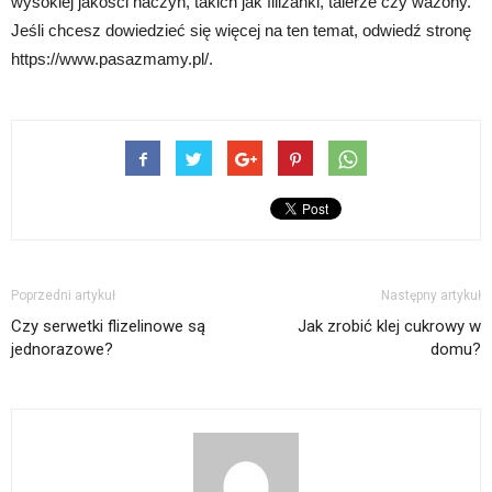
wysokiej jakości naczyń, takich jak filiżanki, talerze czy wazony.
Jeśli chcesz dowiedzieć się więcej na ten temat, odwiedź stronę
https://www.pasazmamy.pl/.
Poprzedni artykuł
Następny artykuł
Czy serwetki flizelinowe są
Jak zrobić klej cukrowy w
jednorazowe?
domu?