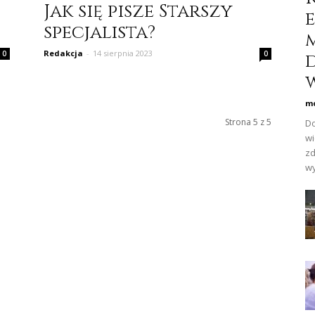
Jak się pisze Starszy
specjalista?
Redakcja
-
14 sierpnia 2023
0
0
w
mo
Strona 5 z 5
Do
wi
zd
wy