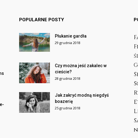
POPULARNE POSTY
P
Płukanie gardła
F
29 grudnia 2018
F
ś
G
Czy można jeść zakalec w
cieście?
S
ans
28 grudnia 2018
S
R
Jak zakryć modną niegdyś
E
boazerię
e-
25 grudnia 2018
L
S
n