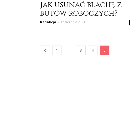
Jak usunąć blachę z
butów roboczych?
Redakcja
-
17 sierpnia 2023
...
1
3
4
5