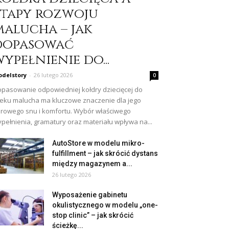
etapy rozwoju
malucha – jak
dopasować
ypełnienie do...
delstory
-
26 lutego 2026
0
pasowanie odpowiedniej kołdry dziecięcej do
eku malucha ma kluczowe znaczenie dla jego
rowego snu i komfortu. Wybór właściwego
pełnienia, gramatury oraz materiału wpływa na...
AutoStore w modelu mikro-
fulfillment – jak skrócić dystans
między magazynem a...
26 lutego 2026
Wyposażenie gabinetu
okulistycznego w modelu „one-
stop clinic” – jak skrócić
ścieżkę...