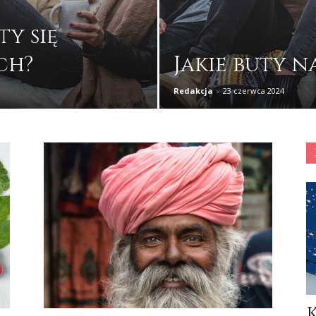
ty się
ch?
Jakie buty n
Redakcja
-
23 czerwca 2024