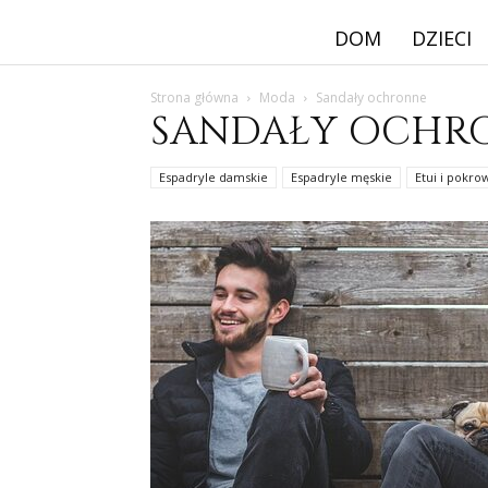
DOM
DZIECI
Strona główna
Moda
Sandały ochronne
SANDAŁY OCHR
Espadryle damskie
Espadryle męskie
Etui i pokro