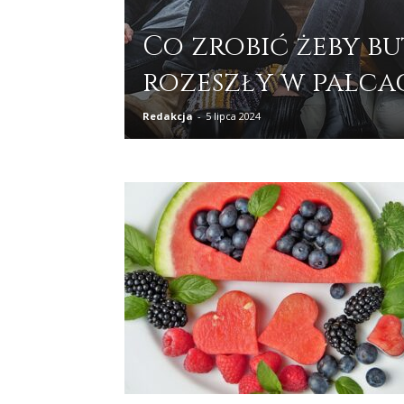
Co zrobić żeby bu
rozeszły w palca
Redakcja
-
5 lipca 2024