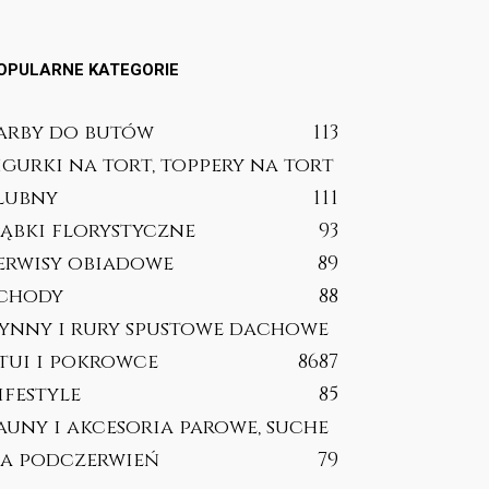
OPULARNE KATEGORIE
arby do butów
113
igurki na tort, toppery na tort
lubny
111
ąbki florystyczne
93
erwisy obiadowe
89
chody
88
ynny i rury spustowe dachowe
tui i pokrowce
86
87
ifestyle
85
auny i akcesoria parowe, suche
a podczerwień
79