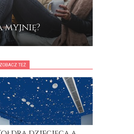
a myjnię?
ZOBACZ TEŻ
Kołdra dziecięca a