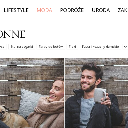
LIFESTYLE
MODA
PODRÓŻE
URODA
ZAK
ONNE
wce
Etui na zegarki
Farby do butów
Fleki
Futra i kożuchy damskie